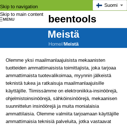
Suomi
Skip to navigation
Skip to main content
MENU
Meistä
Home
/
Meistä
Olemme yksi maailmanlaajuisista mekaanisten
tuotteiden ammattimaisista toimittajista, joka tarjoaa
ammattimaista tuotevalikoimaa, myynnin jälkeistä
teknistä tukea ja ratkaisuja maailmanlaajuisille
käyttäjille. Tiimissämme on elektroniikka-insinöörejä,
ohjelmistoinsinöörejä, sähköinsinöörejä, mekaanisen
suunnittelun insinöörejä ja muita monialaisia
ammattilaisia. Olemme valmiita tarjoamaan käyttäjille
ammattimaisia teknisiä palveluita, jotka vastaavat