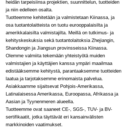
heidän tarpeisiinsa projektien, suunnittelun, tuotteiden
ja niin edelleen osalta.
Tuotteemme kehitetään ja valmistetaan Kiinassa, ja
osa tuotantolaitteista on tuotu eurooppalaisilta ja
amerikkalaisilta valmistajilta. Meillä on tutkimus- ja
kehityskeskuksia sekä tuotantolaitoksia Zhejiangin,
Shandongin ja Jiangsun provinsseissa Kiinassa.
Olemme valmiita tekemään yhteistyötä muiden
valmistajien ja käyttäjien kanssa ympäri maailmaa
edistääksemme kehitystä, parantaaksemme tuotteiden
laatua ja tarjotaksemme erinomaista palvelua.
Asiakkaamme sijaitsevat Pohjois-Amerikassa,
Latinalaisessa Amerikassa, Euroopassa, Afrikassa ja
Aasian ja Tyynenmeren alueella.
Tuotteemme ovat saaneet CE-, SGS-, TUV- ja BV-
sertifikaatit, jotka täyttävät eri kansainvälisten
markkinoiden vaatimukset.