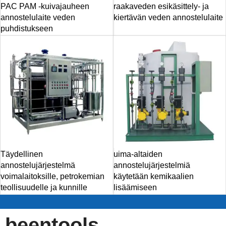
PAC PAM -kuivajauheen
raakaveden esikäsittely- ja
annostelulaite veden
kiertävän veden annostelulaite
puhdistukseen
Täydellinen
uima-altaiden
annostelujärjestelmä
annostelujärjestelmiä
voimalaitoksille, petrokemian
käytetään kemikaalien
teollisuudelle ja kunnille
lisäämiseen
beentools