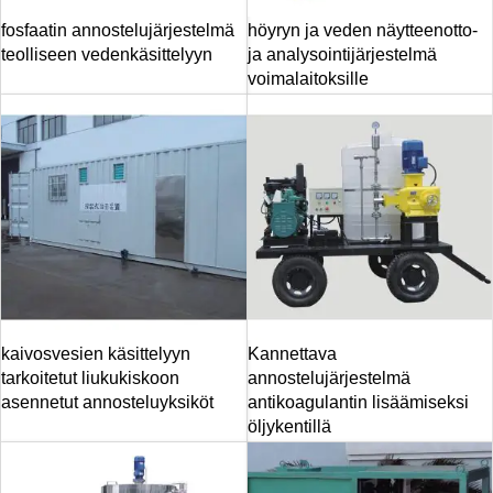
fosfaatin annostelujärjestelmä
höyryn ja veden näytteenotto-
teolliseen vedenkäsittelyyn
ja analysointijärjestelmä
voimalaitoksille
kaivosvesien käsittelyyn
Kannettava
tarkoitetut liukukiskoon
annostelujärjestelmä
asennetut annosteluyksiköt
antikoagulantin lisäämiseksi
öljykentillä