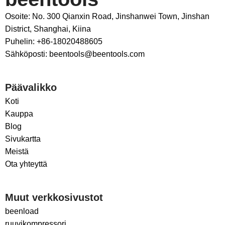
Osoite: No. 300 Qianxin Road, Jinshanwei Town, Jinshan
District, Shanghai, Kiina
Puhelin: +86-18020488605
Sähköposti: beentools@beentools.com
Päävalikko
Koti
Kauppa
Blog
Sivukartta
Meistä
Ota yhteyttä
Muut verkkosivustot
beenload
ruuvikompressori