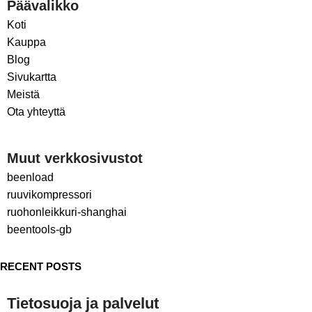
Päävalikko
Koti
Kauppa
Blog
Sivukartta
Meistä
Ota yhteyttä
Muut verkkosivustot
beenload
ruuvikompressori
ruohonleikkuri-shanghai
beentools-gb
RECENT POSTS
Tietosuoja ja palvelut