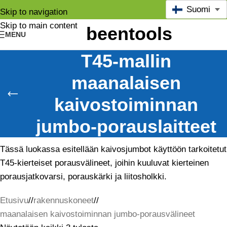
Suomi
Skip to navigation
Skip to main content
MENU
T45-mallin
maanalaisen
kaivostoiminnan
jumbo-porauslaitteet
Tässä luokassa esitellään kaivosjumbot käyttöön tarkoitetut
T45-kierteiset porausvälineet, joihin kuuluvat kierteinen
porausjatkovarsi, porauskärki ja liitosholkki.
Etusivu
/
rakennuskoneet
/
maanalaisen kaivostoiminnan jumbo-porausvälineet