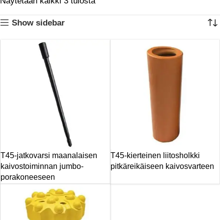
Näytetään kaikki 3 tulosta
Show sidebar
T45-jatkovarsi maanalaisen
T45-kierteinen liitosholkki
kaivostoiminnan jumbo-
pitkäreikäiseen kaivosvarteen
porakoneeseen