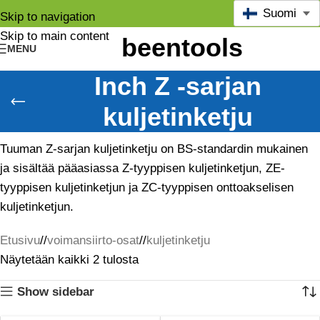
Suomi
Skip to navigation
Skip to main content
MENU
Inch Z -sarjan
kuljetinketju
Tuuman Z-sarjan kuljetinketju on BS-standardin mukainen
ja sisältää pääasiassa Z-tyyppisen kuljetinketjun, ZE-
tyyppisen kuljetinketjun ja ZC-tyyppisen onttoakselisen
kuljetinketjun.
Etusivu
/
voimansiirto-osat
/
kuljetinketju
Näytetään kaikki 2 tulosta
Show sidebar