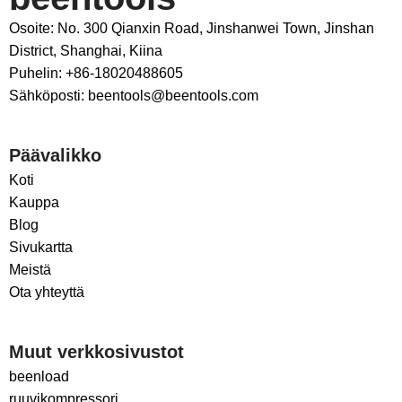
Osoite: No. 300 Qianxin Road, Jinshanwei Town, Jinshan
District, Shanghai, Kiina
Puhelin: +86-18020488605
Sähköposti: beentools@beentools.com
Päävalikko
Koti
Kauppa
Blog
Sivukartta
Meistä
Ota yhteyttä
Muut verkkosivustot
beenload
ruuvikompressori