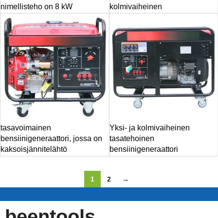
nimellisteho on 8 kW
kolmivaiheinen
tasavoimainen
Yksi- ja kolmivaiheinen
bensiinigeneraattori, jossa on
tasatehoinen
kaksoisjännitelähtö
bensiinigeneraattori
1
2
→
beentools