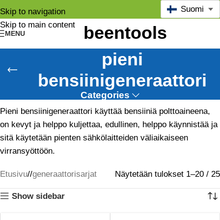
Suomi
Skip to navigation
Skip to main content
MENU
pieni
bensiinigeneraattori
Categories
Pieni bensiinigeneraattori käyttää bensiiniä polttoaineena,
on kevyt ja helppo kuljettaa, edullinen, helppo käynnistää ja
sitä käytetään pienten sähkölaitteiden väliaikaiseen
virransyöttöön.
Etusivu
/
generaattorisarjat
Näytetään tulokset 1–20 / 25
Show sidebar