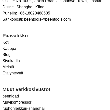
Osoite: No. 300 Qianxin Road, Jinshanwei Town, Jinshan
District, Shanghai, Kiina
Puhelin: +86-18020488605
Sähköposti: beentools@beentools.com
Päävalikko
Koti
Kauppa
Blog
Sivukartta
Meistä
Ota yhteyttä
Muut verkkosivustot
beenload
ruuvikompressori
ruohonleikkuri-shanghai