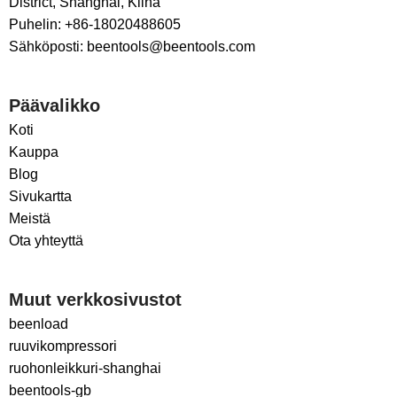
District, Shanghai, Kiina
Puhelin: +86-18020488605
Sähköposti: beentools@beentools.com
Päävalikko
Koti
Kauppa
Blog
Sivukartta
Meistä
Ota yhteyttä
Muut verkkosivustot
beenload
ruuvikompressori
ruohonleikkuri-shanghai
beentools-gb