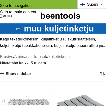
Suomi
Skip to navigation
Skip to main content
MENU
muu kuljetinketju
Ketju tekstiilikoneisiin, kuljetinketju ruiskutuslaitteisiin,
kuljetinketju tupakkakoneisiin, kuljetinketju paperirullille jne.
Etusivu
/
voimansiirto-osat
/
kuljetinketju
Näytetään kaikki 5 tulosta
Show sidebar