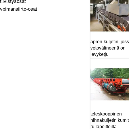
tiivistysosat
voimansiirto-osat
apron-kuljetin, jos
vetovälineenä on
levyketju
teleskooppinen
hihnakuljetin kumit
rullapeitteillä