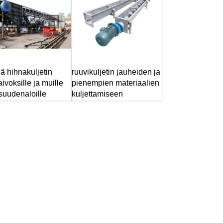
eä hihnakuljetin
ruuvikuljetin jauheiden ja
kaivoksille ja muille
pienempien materiaalien
isuudenaloille
kuljettamiseen