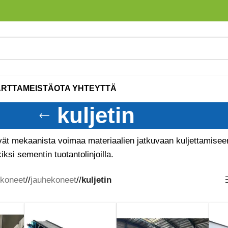
ARTTA
MEISTÄ
OTA YHTEYTTÄ
kuljetin
vät mekaanista voimaa materiaalien jatkuvaan kuljettamiseen
ksi sementin tuotantolinjoilla.
koneet
/
jauhekoneet
/
kuljetin