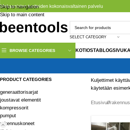
Mekaanisten tuotteiden kokonaisvaltainen palvelu
Skip to navigation
Skip to main content
SELECT CATEGORY
KOTI
OSTA
BLOG
SIVUK
BROWSE CATEGORIES
PRODUCT CATEGORIES
Kuljettimet käyttä
käytetään esimerki
generaattorisarjat
joustavat elementit
Etusivu
/
rakennus
kompressorit
pumput
rakennuskoneet