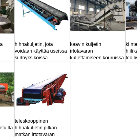
sa
hihnakuljetin, jota
kaavin kuljetin
kiint
voidaan käyttää useissa
irtotavaran
hiili
siirtoyksiköissä
kuljettamiseen kouruissa
teoll
teleskooppinen
etuilla
hihnakuljetin pitkän
matkan irtotavaran