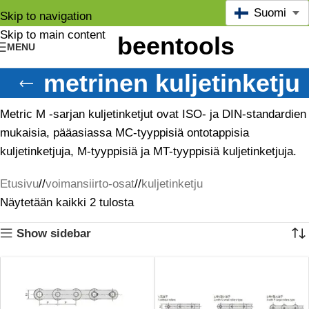
Suomi
Skip to navigation
Skip to main content
MENU
metrinen kuljetinketju
Metric M -sarjan kuljetinketjut ovat ISO- ja DIN-standardien
mukaisia, pääasiassa MC-tyyppisiä ontotappisia
kuljetinketjuja, M-tyyppisiä ja MT-tyyppisiä kuljetinketjuja.
Etusivu
/
voimansiirto-osat
/
kuljetinketju
Näytetään kaikki 2 tulosta
Show sidebar