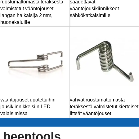
ruostumattomasta teräksestä
säädettävät
valmistetut vääntöjouset,
vääntöjousikiinnikkeet
langan halkaisija 2 mm,
sähkökatkaisimille
huonekaluille
vääntöjouset upotettuihin
vahvat ruostumattomasta
jousikiinnikkeisiin LED-
teräksestä valmistetut kierteiset
valaisimissa
litteät vääntöjouset
beentools