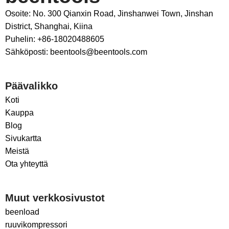
Osoite: No. 300 Qianxin Road, Jinshanwei Town, Jinshan
District, Shanghai, Kiina
Puhelin: +86-18020488605
Sähköposti: beentools@beentools.com
Päävalikko
Koti
Kauppa
Blog
Sivukartta
Meistä
Ota yhteyttä
Muut verkkosivustot
beenload
ruuvikompressori