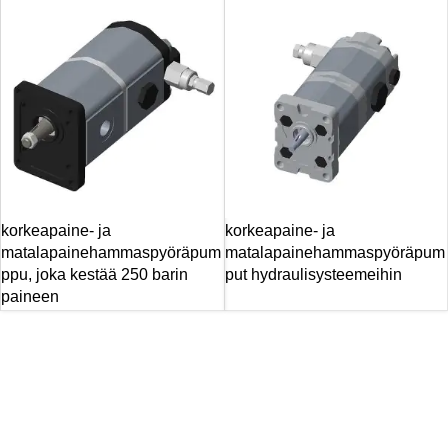
korkeapaine- ja
korkeapaine- ja
matalapainehammaspyöräpum
matalapainehammaspyöräpum
ppu, joka kestää 250 barin
put hydraulisysteemeihin
paineen