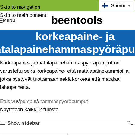
Suomi
Skip to navigation
Skip to main content
MENU
korkeapaine- ja
talapainehammaspyöräp
Korkeapaine- ja matalapainehammaspyöräpumput on
varustettu sekä korkeapaine- että matalapainekammioilla,
jotka pystyvät tuottamaan sekä korkeaa että matalaa
lähtöpainetta.
Etusivu
/
pumput
/
hammaspyöräpumput
Näytetään kaikki 2 tulosta
Show sidebar