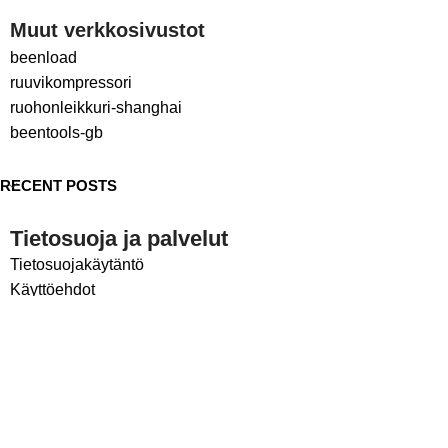
Muut verkkosivustot
beenload
ruuvikompressori
ruohonleikkuri-shanghai
beentools-gb
RECENT POSTS
Tietosuoja ja palvelut
Tietosuojakäytäntö
Käyttöehdot
Sosiaalinen media
LinkedIn
Facebook
Tekijänoikeus © 2024
beentools
Kaikki oikeudet pidätetään