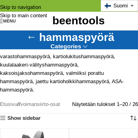
Suomi
Skip to navigation
Skip to main content
MENU
hammaspyörä
Categories
varastohammaspyörä, kartiolukitushammaspyörä,
kuulalaakeri-välityshammaspyörä,
kaksoisjaksohammaspyörä, valmiiksi porattu
hammaspyörä, jaettu kartioholkkihammaspyörä, ASA-
hammaspyörä.
Etusivu
/
voimansiirto-osat
Näytetään tulokset 1–20 / 26
Show sidebar