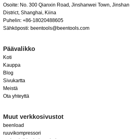
Osoite: No. 300 Qianxin Road, Jinshanwei Town, Jinshan
District, Shanghai, Kiina
Puhelin: +86-18020488605
Sähköposti: beentools@beentools.com
Päävalikko
Koti
Kauppa
Blog
Sivukartta
Meistä
Ota yhteyttä
Muut verkkosivustot
beenload
ruuvikompressori