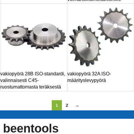
vakiopyörä 28B ISO-standardi,
vakiopyörä 32A ISO-
valinnaisesti C45-
määrityslevypyörä
ruostumattomasta teräksestä
1
2
→
beentools