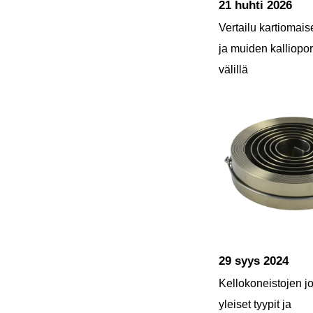
21 huhti 2026
Vertailu kartiomais
ja muiden kalliopo
välillä
29 syys 2024
Kellokoneistojen j
yleiset tyypit ja