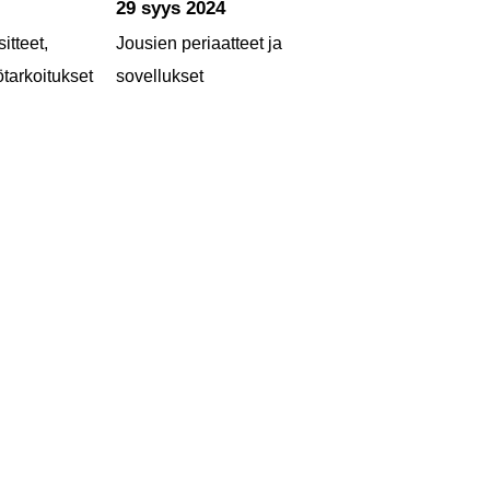
29 syys 2024
itteet,
Jousien periaatteet ja
ötarkoitukset
sovellukset