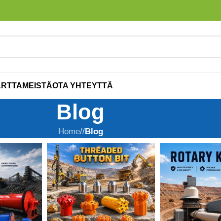
ARTTA
MEISTÄ
OTA YHTEYTTÄ
Blog
Home
/
Blog