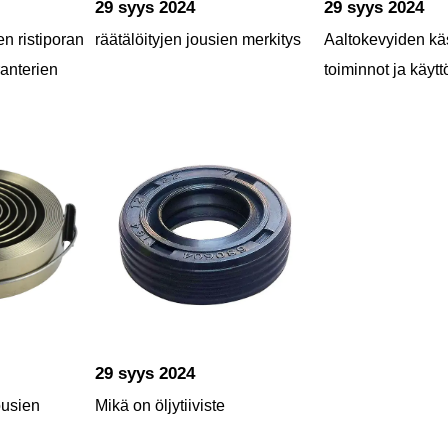
29 syys 2024
29 syys 2024
en ristiporan
räätälöityjen jousien merkitys
Aaltokevyiden käs
ranterien
toiminnot ja käytt
29 syys 2024
ousien
Mikä on öljytiiviste