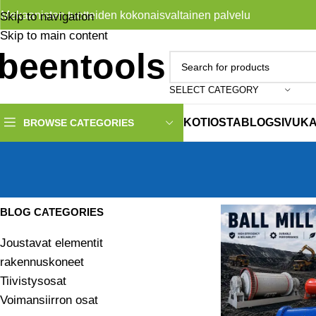
Mekaanisten tuotteiden kokonaisvaltainen palvelu
Skip to navigation
Skip to main content
SELECT CATEGORY
KOTI
OSTA
BLOG
SIVUK
BROWSE CATEGORIES
BLOG CATEGORIES
Joustavat elementit
rakennuskoneet
Tiivistysosat
Voimansiirron osat