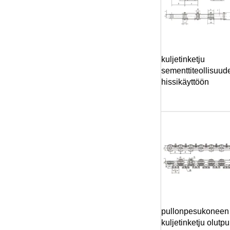
kuljetinketju
sementtiteollisuud
hissikäyttöön
pullonpesukoneen
kuljetinketju olutpul