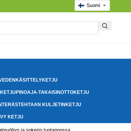
Suomi
VEDENKÄSITTELYKETJU
KETJU
PINOAJA-TAKAISINOTTOKETJU
N
TERÄSTEHTAAN KULJETINKETJU
VY KETJU
palmuöljyn ja sokerin tuotannossa,