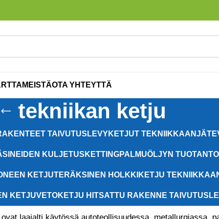
ARTTA
MEISTÄ
OTA YHTEYTTÄ
tekniikan ketju
RAKENTEET TAIVUTUSLEVYKETJUT TEKNIIKKAAN
JÄTE
ÄSINEIDEN KULJETUSKETTING
PALMUÖLJYN TUOTANTO
ONEEN KETJU
TERÄKSINEN HOLKKIKETJU TEKNIIKKAA
N KETJU
VETOKETJU HITSATTU RAKENNE TAIVUTUSLE
t ovat laajalti käytössä autoteollisuudessa, metallurgiassa, 