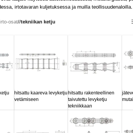
essa, irtotavaran kuljetuksessa ja muilla teollisuudenaloilla.
rto-osat
/
tekniikan ketju
ketju
hitsattu kaareva levyketju
hitsattu rakenteellinen
jätev
vetämiseen
taivutettu levyketju
mutak
tekniikkaan