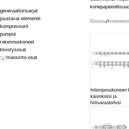
konepajateollisuud
generaattorisarjat
joustavat elementit
Etusivu
/
voimansii
kompressorit
pumput
rakennuskoneet
tiivistysosat
voimansiirto-osat
hiilenpesukoneen 
kaivoksiisi ja
hiilivarastoihisi