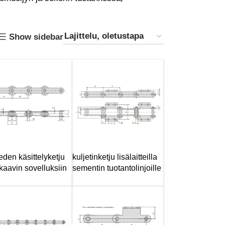
Show sidebar
eden käsittelyketju
kuljetinketju lisälaitteilla
aavin sovelluksiin
sementin tuotantolinjoille