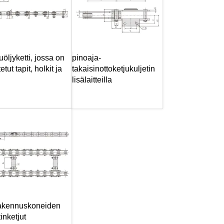
öljyketti, jossa on
pinoaja-
tut tapit, holkit ja
takaisinottoketjukuljetin
lisälaitteilla
rakennuskoneiden
tinketjut