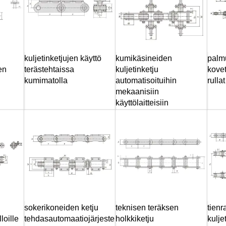
kuljetinketjujen käyttö
kumikäsineiden
palmu
en
terästehtaissa
kuljetinketju
kovete
kumimatolla
automatisoituihin
rullat
mekaanisiin
käyttölaitteisiin
sokerikoneiden ketju
teknisen teräksen
tien
loille
tehdasautomaatiojärjeste
holkkiketju
kulje