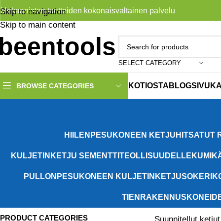
Mekaanisten tuotteiden kokonaisvaltainen palvelu
Skip to navigation
Skip to main content
SELECT CATEGORY
KOTI
OSTA
BLOG
SIVUK
BROWSE CATEGORIES
HIILENPESUKONEEN KETJU
HITSATUT 
KULJETINKETJU SEMENTTITEOLLISUUDELLE
KUMIK
PULLONPESUKONEEN KULJETINKETJU
SOKERIK
TIENRAKENNUSKONEIDE
PRODUCT CATEGORIES
Suunnitellut ketju