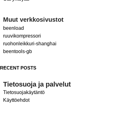
Muut verkkosivustot
beenload
ruuvikompressori
ruohonleikkuri-shanghai
beentools-gb
RECENT POSTS
Tietosuoja ja palvelut
Tietosuojakäytäntö
Käyttöehdot
Sosiaalinen media
LinkedIn
Facebook