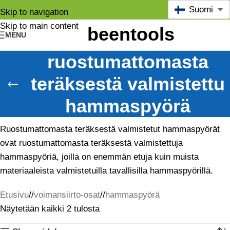
Suomi
Skip to navigation
Skip to main content
MENU
ruostumattomasta
teräksestä valmistettu
hammaspyörä
Ruostumattomasta teräksestä valmistetut hammaspyörät
ovat ruostumattomasta teräksestä valmistettuja
hammaspyöriä, joilla on enemmän etuja kuin muista
materiaaleista valmistetuilla tavallisilla hammaspyörillä.
Etusivu
/
voimansiirto-osat
/
hammaspyörä
Näytetään kaikki 2 tulosta