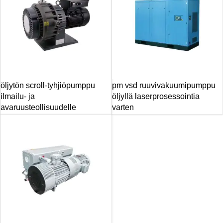
öljytön scroll-tyhjiöpumppu
pm vsd ruuvivakuumipumppu
ilmailu- ja
öljyllä laserprosessointia
avaruusteollisuudelle
varten