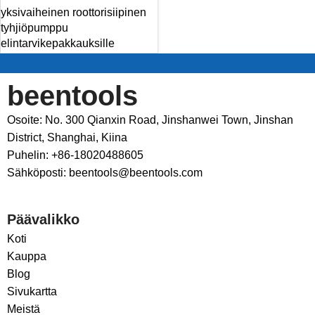
yksivaiheinen roottorisiipinen
tyhjiöpumppu
elintarvikepakkauksille
beentools
Osoite: No. 300 Qianxin Road, Jinshanwei Town, Jinshan
District, Shanghai, Kiina
Puhelin: +86-18020488605
Sähköposti: beentools@beentools.com
Päävalikko
Koti
Kauppa
Blog
Sivukartta
Meistä