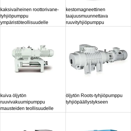
kaksivaiheinen roottorivane-
kestomagneettinen
tyhjiöpumppu
taajuusmuunnettava
ympäristöteollisuudelle
ruuvityhjiöpumppu
kuiva öljytön
öljytön Roots-tyhjiöpumppu
ruuvivakuumipumppu
tyhjiöpäällystykseen
mausteiden teollisuudelle