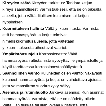
Kireyden säätö
Kireyden tarkistus: Tarkista ketjun
kireys säännöllisesti varmistaaksesi, että se on oikealla
alueella, jotta vältät liiallisen kulumisen tai ketjun
hyppimisen.
Kuormituksen hallinta
Vältä ylikuormitusta: Varmista,
että hammaspyörät ja ketjut toimivat
nimelliskuormitusalueella, jotta vältetään
ylikuormituksesta aiheutuvat vauriot.
Ympäristönsuojelu
Korroosionesto: Vältä
hammaspyörän altistamista syövyttäville ympäristöille ja
käytä tarvittaessa korroosionestopäällystettä.
Säännöllinen vaihto
Kuluneiden osien vaihto: Vakavasti
kuluneet hammaspyörät ja ketjut on vaihdettava ajoissa,
jotta voimansiirron suorituskyky säilyy.
Asennus ja rutiinihuolto
Järkevä asennus: Kun asennat
hammaspyörää, varmista, että se on säädetty oikein.
Vältä liian tiukkaa tai liian löysää kiristystä, jotta