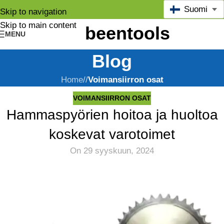
Suomi
Skip to navigation
Skip to main content
MENU
Blog
Home
/
Voimansiirron osat
VOIMANSIIRRON OSAT
Hammaspyörien hoitoa ja huoltoa
koskevat varotoimet
On 29 syyskuun, 2024