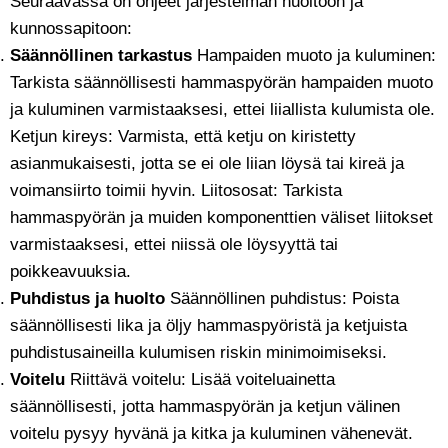
Seuraavassa on ohjeet järjestelmän huoltoon ja
kunnossapitoon:
Säännöllinen tarkastus
Hampaiden muoto ja kuluminen:
Tarkista säännöllisesti hammaspyörän hampaiden muoto
ja kuluminen varmistaaksesi, ettei liiallista kulumista ole.
Ketjun kireys: Varmista, että ketju on kiristetty
asianmukaisesti, jotta se ei ole liian löysä tai kireä ja
voimansiirto toimii hyvin. Liitososat: Tarkista
hammaspyörän ja muiden komponenttien väliset liitokset
varmistaaksesi, ettei niissä ole löysyyttä tai
poikkeavuuksia.
Puhdistus ja huolto
Säännöllinen puhdistus: Poista
säännöllisesti lika ja öljy hammaspyöristä ja ketjuista
puhdistusaineilla kulumisen riskin minimoimiseksi.
Voitelu
Riittävä voitelu: Lisää voiteluainetta
säännöllisesti, jotta hammaspyörän ja ketjun välinen
voitelu pysyy hyvänä ja kitka ja kuluminen vähenevät.