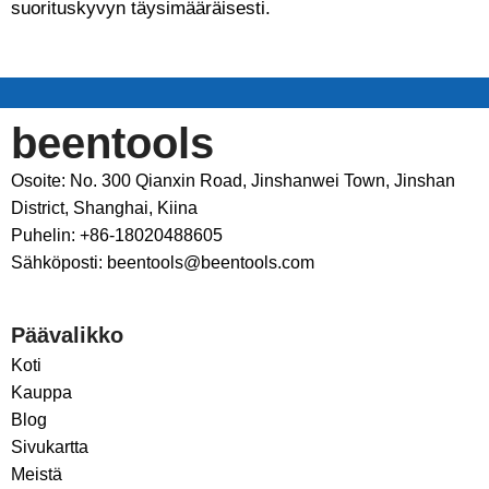
suorituskyvyn täysimääräisesti.
beentools
Osoite: No. 300 Qianxin Road, Jinshanwei Town, Jinshan
District, Shanghai, Kiina
Puhelin: +86-18020488605
Sähköposti: beentools@beentools.com
Päävalikko
Koti
Kauppa
Blog
Sivukartta
Meistä