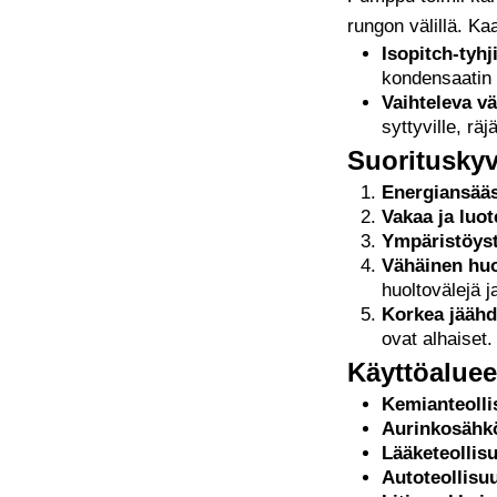
rungon välillä. Ka
Isopitch-tyh
kondensaatin 
Vaihteleva v
syttyville, räj
Suoritusky
Energiansääs
Vakaa ja luot
Ympäristöyst
Vähäinen huo
huoltovälejä j
Korkea jäähd
ovat alhaiset.
Käyttöaluee
Kemianteolli
Aurinkosähkö
Lääketeollis
Autoteollisu