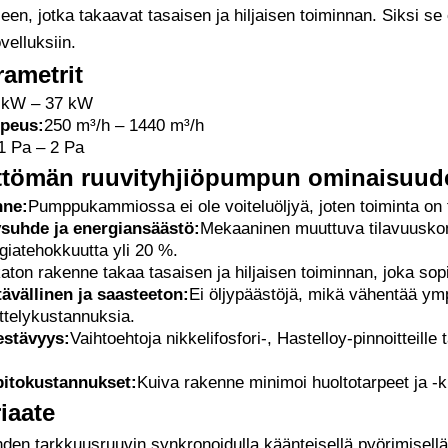
en, jotka takaavat tasaisen ja hiljaisen toiminnan. Siksi se
velluksiin.
rametrit
 kW – 37 kW
peus:
250 m³/h – 1440 m³/h
1 Pa – 2 Pa
yttömän ruuvityhjiöpumpun ominaisuud
nne:
Pumppukammiossa ei ole voiteluöljyä, joten toiminta on
suhde ja energiansäästö:
Mekaaninen muuttuva tilavuuskom
giatehokkuutta yli 20 %.
katon rakenne takaa tasaisen ja hiljaisen toiminnan, joka sop
ävällinen ja saasteeton:
Ei öljypäästöjä, mikä vähentää ymp
ttelykustannuksia.
stävyys:
Vaihtoehtoja nikkelifosfori-, Hastelloy-pinnoitteille 
.
äpitokustannukset:
Kuiva rakenne minimoi huoltotarpeet ja -
iaate
den tarkkuusruuvin synkronoidulla käänteisellä pyörimisellä