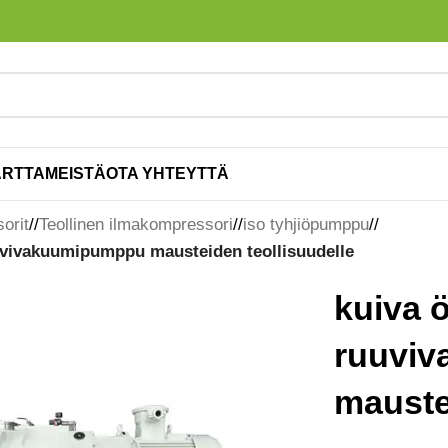
ARTTA
MEISTÄ
OTA YHTEYTTÄ
orit
/
Teollinen ilmakompressori
/
iso tyhjiöpumppu
/
uvivakuumipumppu mausteiden teollisuudelle
kuiva ö
ruuvi
mauste