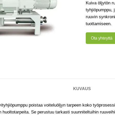
Kuiva öljytön 
tyhjiöpumppu,
ruuvin synkroni
tuottamiseen.
Ota yhteyttä
KUVAUS
vityhjiöpumppu poistaa voiteluöljyn tarpeen koko työprosessi
n huoltotarpeita. Se perustuu tarkasti suunniteltuihin ruuve