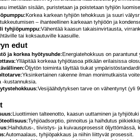
asu imetään sisään, puristetaan ja poistetaan tyhjiön luomise
jiöpumppu:
Korkea karkean tyhjiön tehokkuus ja suuri välysr
tukkeutumisen – ihanteellinen karkeaan tyhjiöön ja kondenso
äli tyhjiöpumppu:
Vähentää kaasun takaisinvirtausta, virrank
ähtäville tai koksautuville kaasuille.
vyn edut
tö ja korkea hyötysuhde:
Energiatehokkuus on parantunut y
ettava:
Ylläpitää korkeaa tyhjiötasoa pitkään erilaisissa olos
ävällinen:
Öljytön toiminta täyttää tiukat ympäristöstandardi
ltotarve:
Yksinkertainen rakenne ilman monimutkaista voite
a -kustannuksia.
ytystehokkuus:
Vesijäähdytyksen tarve on vähentynyt (yli 
t
suus:
Liuottimien talteenotto, kaasun uuttaminen ja tyhjiötuki k
teollisuus:
Tyhjiöadsorptio, pinnoitus ja haihdutus piikiekk
uus:
Haihdutus-, tiivistys- ja kuivausprosessit öljyttömässä
us:
Automaalaus, tyhjiöpakkaus ja niihin liittyvät prosessit.