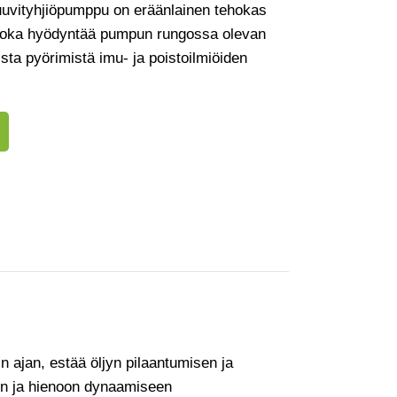
ruuvityhjiöpumppu on eräänlainen tehokas
 joka hyödyntää pumpun rungossa olevan
sta pyörimistä imu- ja poistoilmiöiden
n ajan, estää öljyn pilaantumisen ja
ihin ja hienoon dynaamiseen