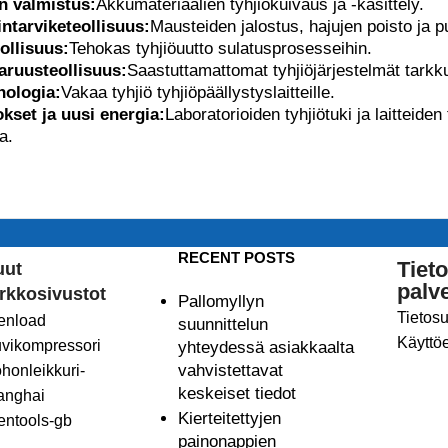
n valmistus:
Akkumateriaalien tyhjiökuivaus ja -käsittely.
intarviketeollisuus:
Mausteiden jalostus, hajujen poisto ja p
ollisuus:
Tehokas tyhjiöuutto sulatusprosesseihin.
varuusteollisuus:
Saastuttamattomat tyhjiöjärjestelmät tarkkuut
nologia:
Vakaa tyhjiö tyhjiöpäällystyslaitteille.
kset ja uusi energia:
Laboratorioiden tyhjiötuki ja laitteiden
a.
RECENT POSTS
Tieto
uut
palve
rkkosivustot
Pallomyllyn
Tietos
enload
suunnittelun
Käyttö
uvikompressori
yhteydessä asiakkaalta
vahvistettavat
ohonleikkuri-
keskeiset tiedot
anghai
Kierteitettyjen
entools-gb
painonappien