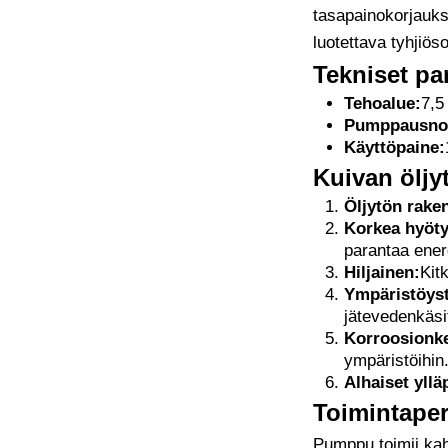
tasapainokorjaukse
luotettava tyhjiöso
Tekniset pa
Tehoalue:
7,5
Pumppausno
Käyttöpaine:
Kuivan ölj
Öljytön rake
Korkea hyöty
parantaa ener
Hiljainen:
Kit
Ympäristöyst
jätevedenkäsi
Korroosionke
ympäristöihin
Alhaiset yll
Toimintaper
Pumppu toimii kah