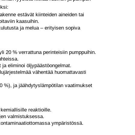
ksi:
akenne estävät kiinteiden aineiden tai
itaviin kaasuihin.
ulutusta ja melua – erityisen sopiva
li 20 % verrattuna perinteisiin pumppuihin.
uhteissa.
t ja eliminoi öljypäästöongelmat.
lujärjestelmää vähentää huomattavasti
90 %), ja jäähdytyslämpötilan vaatimukset
emiallisille reaktioille.
ojen valmistuksessa.
, kontaminaatiottomassa ympäristössä.