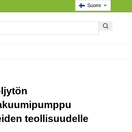
Suomi
ljytön
vakuumipumppu
iden teollisuudelle