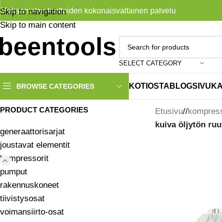
Mekaanisten tuotteiden kokonaisvaltainen palvelu
Skip to navigation
Skip to main content
SELECT CATEGORY
KOTI
OSTA
BLOG
SIVUK
BROWSE CATEGORIES
PRODUCT CATEGORIES
Etusivu
/
kompress
kuiva öljytön ru
generaattorisarjat
joustavat elementit
kompressorit
pumput
rakennuskoneet
tiivistysosat
voimansiirto-osat