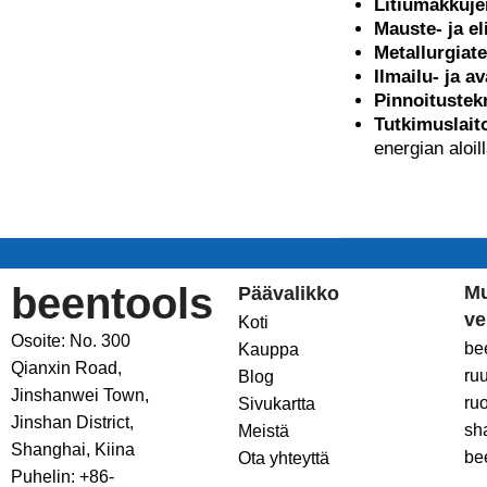
Litiumakkuje
Mauste- ja el
Metallurgiate
Ilmailu- ja a
Pinnoitustek
Tutkimuslaito
energian aloill
beentools
M
Päävalikko
ve
Koti
Osoite: No. 300
be
Kauppa
Qianxin Road,
ru
Blog
Jinshanwei Town,
ru
Sivukartta
Jinshan District,
sh
Meistä
Shanghai, Kiina
be
Ota yhteyttä
Puhelin: +86-