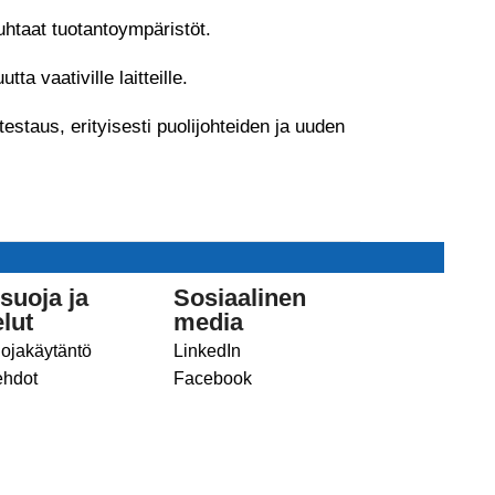
uhtaat tuotantoympäristöt.
ta vaativille laitteille.
 testaus, erityisesti puolijohteiden ja uuden
suoja ja
Sosiaalinen
lut
media
uojakäytäntö
LinkedIn
ehdot
Facebook