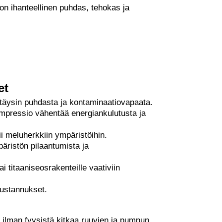
 on ihanteellinen puhdas, tehokas ja
et
 täysin puhdasta ja kontaminaatiovapaata.
pressio vähentää energiankulutusta ja
ii meluherkkiin ympäristöihin.
äristön pilaantumista ja
tai titaaniseosrakenteille vaativiin
kustannukset.
 ilman fyysistä kitkaa ruuvien ja pumpun