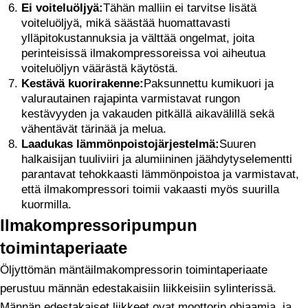
Ei voiteluöljyä:
Tähän malliin ei tarvitse lisätä
voiteluöljyä, mikä säästää huomattavasti
ylläpitokustannuksia ja välttää ongelmat, joita
perinteisissä ilmakompressoreissa voi aiheutua
voiteluöljyn väärästä käytöstä.
Kestävä kuorirakenne:
Paksunnettu kumikuori ja
valurautainen rajapinta varmistavat rungon
kestävyyden ja vakauden pitkällä aikavälillä sekä
vähentävät tärinää ja melua.
Laadukas lämmönpoistojärjestelmä:
Suuren
halkaisijan tuuliviiri ja alumiininen jäähdytyselementti
parantavat tehokkaasti lämmönpoistoa ja varmistavat,
että ilmakompressori toimii vakaasti myös suurilla
kuormilla.
Ilmakompressoripumpun
toimintaperiaate
Öljyttömän mäntäilmakompressorin toimintaperiaate
perustuu männän edestakaisiin liikkeisiin sylinterissä.
Männän edestakaiset liikkeet ovat moottorin ohjaamia, ja