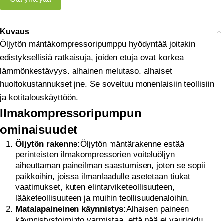
Kuvaus
Öljytön mäntäkompressoripumppu hyödyntää joitakin
edistyksellisiä ratkaisuja, joiden etuja ovat korkea
lämmönkestävyys, alhainen melutaso, alhaiset
huoltokustannukset jne. Se soveltuu monenlaisiin teollisiin
ja kotitalouskäyttöön.
Ilmakompressoripumpun
ominaisuudet
Öljytön rakenne:
Öljytön mäntärakenne estää
perinteisten ilmakompressorien voiteluöljyn
aiheuttaman paineilman saastumisen, joten se sopii
paikkoihin, joissa ilmanlaadulle asetetaan tiukat
vaatimukset, kuten elintarviketeollisuuteen,
lääketeollisuuteen ja muihin teollisuudenaloihin.
Matalapaineinen käynnistys:
Alhaisen paineen
käynnistystoiminto varmistaa, että pää ei vaurioidu