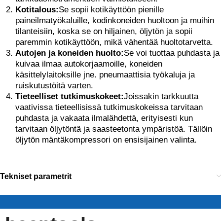
Kotitalous:
Se sopii kotikäyttöön pienille
paineilmatyökaluille, kodinkoneiden huoltoon ja muihin
tilanteisiin, koska se on hiljainen, öljytön ja sopii
paremmin kotikäyttöön, mikä vähentää huoltotarvetta.
Autojen ja koneiden huolto:
Se voi tuottaa puhdasta ja
kuivaa ilmaa autokorjaamoille, koneiden
käsittelylaitoksille jne. pneumaattisia työkaluja ja
ruiskutustöitä varten.
Tieteelliset tutkimuskokeet:
Joissakin tarkkuutta
vaativissa tieteellisissä tutkimuskokeissa tarvitaan
puhdasta ja vakaata ilmalähdettä, erityisesti kun
tarvitaan öljytöntä ja saasteetonta ympäristöä. Tällöin
öljytön mäntäkompressori on ensisijainen valinta.
Tekniset parametrit