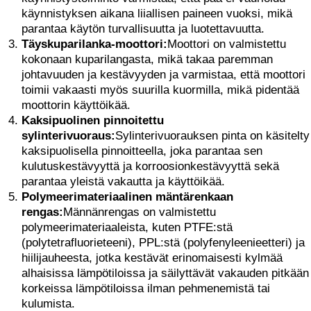
käynnistyksen aikana liiallisen paineen vuoksi, mikä
parantaa käytön turvallisuutta ja luotettavuutta.
Täyskuparilanka-moottori:
Moottori on valmistettu
kokonaan kuparilangasta, mikä takaa paremman
johtavuuden ja kestävyyden ja varmistaa, että moottori
toimii vakaasti myös suurilla kuormilla, mikä pidentää
moottorin käyttöikää.
Kaksipuolinen pinnoitettu
sylinterivuoraus:
Sylinterivuorauksen pinta on käsitelty
kaksipuolisella pinnoitteella, joka parantaa sen
kulutuskestävyyttä ja korroosionkestävyyttä sekä
parantaa yleistä vakautta ja käyttöikää.
Polymeerimateriaalinen mäntärenkaan
rengas:
Männänrengas on valmistettu
polymeerimateriaaleista, kuten PTFE:stä
(polytetrafluorieteeni), PPL:stä (polyfenyleenieetteri) ja
hiilijauheesta, jotka kestävät erinomaisesti kylmää
alhaisissa lämpötiloissa ja säilyttävät vakauden pitkään
korkeissa lämpötiloissa ilman pehmenemistä tai
kulumista.