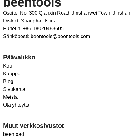
beentools
Osoite: No. 300 Qianxin Road, Jinshanwei Town, Jinshan
District, Shanghai, Kiina
Puhelin: +86-18020488605
Sähköposti: beentools@beentools.com
Päävalikko
Koti
Kauppa
Blog
Sivukartta
Meistä
Ota yhteyttä
Muut verkkosivustot
beenload