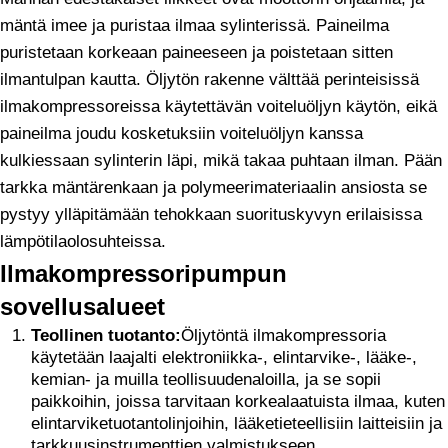
mäntä imee ja puristaa ilmaa sylinterissä. Paineilma
puristetaan korkeaan paineeseen ja poistetaan sitten
ilmantulpan kautta. Öljytön rakenne välttää perinteisissä
ilmakompressoreissa käytettävän voiteluöljyn käytön, eikä
paineilma joudu kosketuksiin voiteluöljyn kanssa
kulkiessaan sylinterin läpi, mikä takaa puhtaan ilman. Pään
tarkka mäntärenkaan ja polymeerimateriaalin ansiosta se
pystyy ylläpitämään tehokkaan suorituskyvyn erilaisissa
lämpötilaolosuhteissa.
Ilmakompressoripumpun
sovellusalueet
Teollinen tuotanto:
Öljytöntä ilmakompressoria
käytetään laajalti elektroniikka-, elintarvike-, lääke-,
kemian- ja muilla teollisuudenaloilla, ja se sopii
paikkoihin, joissa tarvitaan korkealaatuista ilmaa, kuten
elintarviketuotantolinjoihin, lääketieteellisiin laitteisiin ja
tarkkuusinstrumenttien valmistukseen.