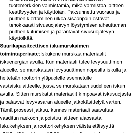
tuotemerkkien valmistamia, mikä varmistaa laitteen
kestävyyden ja käyttöiän. Paksunnettu vuoraus ja
pulttien kiertäminen ulkoa sisäänpäin estävät
tehokkaasti sivusuojalevyn löystymisen aiheuttaman
pulttien kulumisen ja parantavat sivusuojalevyn
käyttöikää.
Suurikapasiteettisen iskumurskaimen
toimintaperiaate:
Iskukone murskaa materiaalit
iskuenergian avulla. Kun materiaali tulee levysuuttimen
alueelle, se murskataan levysuuttimen nopealla iskulla ja
heitetään roottorin yläpuolelle asennetulle
vastaiskulaitteelle, jossa se murskataan uudelleen iskun
avulla. Sitten murskatut materiaalit kimpoavat iskusuojasta
ja palaavat levyvasaran alueelle jatkokäsittelyä varten.
Tämä prosessi jatkuu, kunnes materiaali saavuttaa
vaaditun raekoon ja poistuu laitteen alaosasta.
Iskukehyksen ja roottorikehyksen välistä etäisyyttä