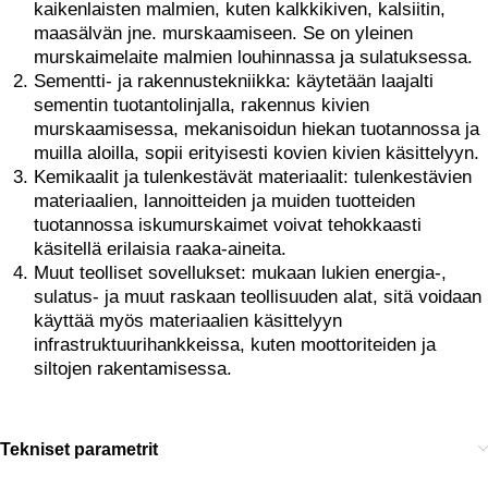
kaikenlaisten malmien, kuten kalkkikiven, kalsiitin,
maasälvän jne. murskaamiseen. Se on yleinen
murskaimelaite malmien louhinnassa ja sulatuksessa.
Sementti- ja rakennustekniikka: käytetään laajalti
sementin tuotantolinjalla, rakennus kivien
murskaamisessa, mekanisoidun hiekan tuotannossa ja
muilla aloilla, sopii erityisesti kovien kivien käsittelyyn.
Kemikaalit ja tulenkestävät materiaalit: tulenkestävien
materiaalien, lannoitteiden ja muiden tuotteiden
tuotannossa iskumurskaimet voivat tehokkaasti
käsitellä erilaisia raaka-aineita.
Muut teolliset sovellukset: mukaan lukien energia-,
sulatus- ja muut raskaan teollisuuden alat, sitä voidaan
käyttää myös materiaalien käsittelyyn
infrastruktuurihankkeissa, kuten moottoriteiden ja
siltojen rakentamisessa.
Tekniset parametrit