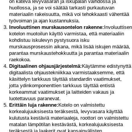
on kätevä levyvasaran ja iskupalan vaihdossa ja
huollossa, ja se voi säätää tarkasti purkautuvan
materiaalin rakeisuutta, mikä voi tehokkaasti vähentää
työvoiman ja ajan kustannuksia.
Involuuttinen murskausontelon rakenne:
Involuuttisen
kotelon muotoilun käyttö varmistaa, että materiaaliin
kohdistuu iskulevyn pystysuora isku
murskausprosessin aikana, mikä lisää iskujen määrää,
parantaa murskaustehokkuutta ja parantaa materiaalin
raekokoa.
Digitaalinen ohjausjärjestelmä:
Käytämme edistynyttä
digitaalista ohjaustekniikkaa varmistaaksemme, että
käsittelyn tarkkuus täyttää standardin vaatimukset,
jotta ydinkomponenttien tarkkuus täyttää entistä
korkeammat vaatimukset ja laitteiden vakaus ja
luotettavuus paranevat.
Erittäin luja rakenne:
Kotelo on valmistettu
korkealujuuksisesta teräksestä, levyvasara käyttää
kulutusta kestäviä materiaaleja, roottori on valmistettu
matalan lämpötilan kestävästä, korkealujuuksisesta
teräksestä ja laakerit ovat kansainvälisten