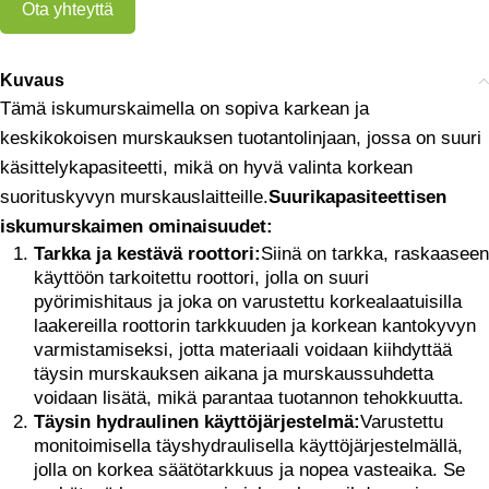
Ota yhteyttä
Kuvaus
Tämä iskumurskaimella on sopiva karkean ja
keskikokoisen murskauksen tuotantolinjaan, jossa on suuri
käsittelykapasiteetti, mikä on hyvä valinta korkean
suorituskyvyn murskauslaitteille.
Suurikapasiteettisen
iskumurskaimen ominaisuudet:
Tarkka ja kestävä roottori:
Siinä on tarkka, raskaaseen
käyttöön tarkoitettu roottori, jolla on suuri
pyörimishitaus ja joka on varustettu korkealaatuisilla
laakereilla roottorin tarkkuuden ja korkean kantokyvyn
varmistamiseksi, jotta materiaali voidaan kiihdyttää
täysin murskauksen aikana ja murskaussuhdetta
voidaan lisätä, mikä parantaa tuotannon tehokkuutta.
Täysin hydraulinen käyttöjärjestelmä:
Varustettu
monitoimisella täyshydraulisella käyttöjärjestelmällä,
jolla on korkea säätötarkkuus ja nopea vasteaika. Se