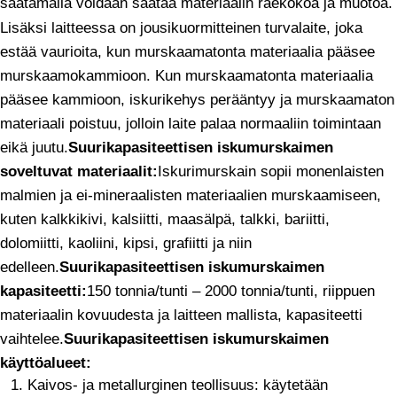
säätämällä voidaan säätää materiaalin raekokoa ja muotoa.
Lisäksi laitteessa on jousikuormitteinen turvalaite, joka
estää vaurioita, kun murskaamatonta materiaalia pääsee
murskaamokammioon. Kun murskaamatonta materiaalia
pääsee kammioon, iskurikehys perääntyy ja murskaamaton
materiaali poistuu, jolloin laite palaa normaaliin toimintaan
eikä juutu.
Suurikapasiteettisen iskumurskaimen
soveltuvat materiaalit:
Iskurimurskain sopii monenlaisten
malmien ja ei-mineraalisten materiaalien murskaamiseen,
kuten kalkkikivi, kalsiitti, maasälpä, talkki, bariitti,
dolomiitti, kaoliini, kipsi, grafiitti ja niin
edelleen.
Suurikapasiteettisen iskumurskaimen
kapasiteetti:
150 tonnia/tunti – 2000 tonnia/tunti, riippuen
materiaalin kovuudesta ja laitteen mallista, kapasiteetti
vaihtelee.
Suurikapasiteettisen iskumurskaimen
käyttöalueet:
Kaivos- ja metallurginen teollisuus: käytetään