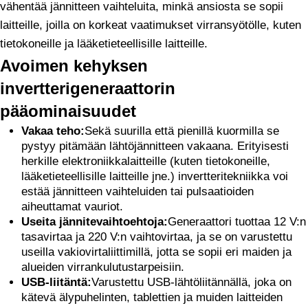
vähentää jännitteen vaihteluita, minkä ansiosta se sopii
laitteille, joilla on korkeat vaatimukset virransyötölle, kuten
tietokoneille ja lääketieteellisille laitteille.
Avoimen kehyksen
invertterigeneraattorin
pääominaisuudet
Vakaa teho:
Sekä suurilla että pienillä kuormilla se
pystyy pitämään lähtöjännitteen vakaana. Erityisesti
herkille elektroniikkalaitteille (kuten tietokoneille,
lääketieteellisille laitteille jne.) invertteritekniikka voi
estää jännitteen vaihteluiden tai pulsaatioiden
aiheuttamat vauriot.
Useita jännitevaihtoehtoja:
Generaattori tuottaa 12 V:n
tasavirtaa ja 220 V:n vaihtovirtaa, ja se on varustettu
useilla vakiovirtaliittimillä, jotta se sopii eri maiden ja
alueiden virrankulutustarpeisiin.
USB-liitäntä:
Varustettu USB-lähtöliitännällä, joka on
kätevä älypuhelinten, tablettien ja muiden laitteiden