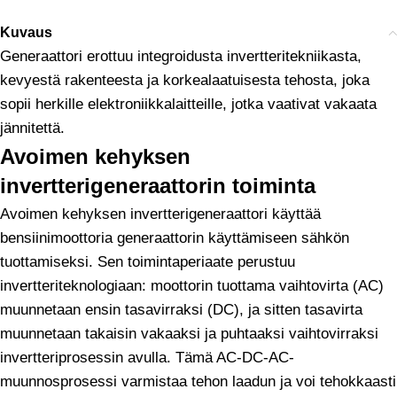
Kuvaus
Generaattori erottuu integroidusta invertteritekniikasta,
kevyestä rakenteesta ja korkealaatuisesta tehosta, joka
sopii herkille elektroniikkalaitteille, jotka vaativat vakaata
jännitettä.
Avoimen kehyksen
invertterigeneraattorin toiminta
Avoimen kehyksen invertterigeneraattori käyttää
bensiinimoottoria generaattorin käyttämiseen sähkön
tuottamiseksi. Sen toimintaperiaate perustuu
invertteriteknologiaan: moottorin tuottama vaihtovirta (AC)
muunnetaan ensin tasavirraksi (DC), ja sitten tasavirta
muunnetaan takaisin vakaaksi ja puhtaaksi vaihtovirraksi
invertteriprosessin avulla. Tämä AC-DC-AC-
muunnosprosessi varmistaa tehon laadun ja voi tehokkaasti