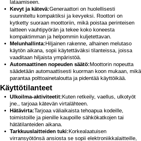
lataamiseen.
Kevyt ja kätevä:
Generaattori on huolellisesti
suunniteltu kompaktiksi ja kevyeksi. Roottori on
kytketty suoraan moottoriin, mikä poistaa perinteisen
laitteen vauhtipyörän ja tekee koko koneesta
kompaktimman ja helpommin kuljetettavan.
Melunhallinta:
Hiljainen rakenne, alhainen melutaso
käytön aikana, sopii käytettäväksi tilanteissa, joissa
vaaditaan hiljaista ympäristöä.
Automaattinen nopeuden säätö:
Moottorin nopeutta
säädetään automaattisesti kuorman koon mukaan, mikä
parantaa polttoainetaloutta ja pidentää käyttöikää.
Käyttötilanteet
Ulkoilma-aktiviteetit:
Kuten retkeily, vaellus, ulkotyöt
jne., tarjoaa kätevän virtalähteen.
Hätävirta:
Tarjoaa väliaikaista tehoapua kodeille,
toimistoille ja pienille kaupoille sähkökatkojen tai
hätätilanteiden aikana.
Tarkkuuslaitteiden tuki:
Korkealaatuisen
virransyötönsä ansiosta se sopii elektroniikkalaitteille,