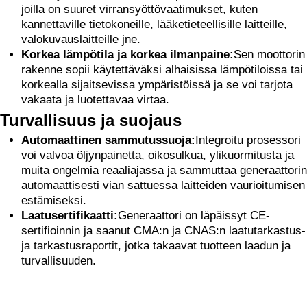
joilla on suuret virransyöttövaatimukset, kuten
kannettaville tietokoneille, lääketieteellisille laitteille,
valokuvauslaitteille jne.
Korkea lämpötila ja korkea ilmanpaine:
Sen moottorin
rakenne sopii käytettäväksi alhaisissa lämpötiloissa tai
korkealla sijaitsevissa ympäristöissä ja se voi tarjota
vakaata ja luotettavaa virtaa.
Turvallisuus ja suojaus
Automaattinen sammutussuoja:
Integroitu prosessori
voi valvoa öljynpainetta, oikosulkua, ylikuormitusta ja
muita ongelmia reaaliajassa ja sammuttaa generaattorin
automaattisesti vian sattuessa laitteiden vaurioitumisen
estämiseksi.
Laatusertifikaatti:
Generaattori on läpäissyt CE-
sertifioinnin ja saanut CMA:n ja CNAS:n laatutarkastus-
ja tarkastusraportit, jotka takaavat tuotteen laadun ja
turvallisuuden.