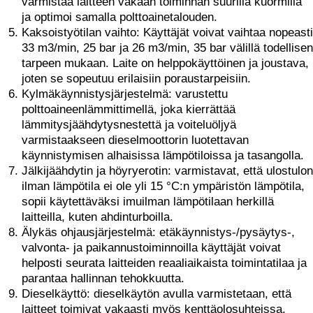
varmistaa laitteen vakaan toiminnan suurilla kuormilla
ja optimoi samalla polttoainetalouden.
Kaksoistyötilan vaihto: Käyttäjät voivat vaihtaa nopeasti
33 m3/min, 25 bar ja 26 m3/min, 35 bar välillä todellisen
tarpeen mukaan. Laite on helppokäyttöinen ja joustava,
joten se sopeutuu erilaisiin poraustarpeisiin.
Kylmäkäynnistysjärjestelmä: varustettu
polttoaineenlämmittimellä, joka kierrättää
lämmitysjäähdytysnestettä ja voiteluöljyä
varmistaakseen dieselmoottorin luotettavan
käynnistymisen alhaisissa lämpötiloissa ja tasangolla.
Jälkijäähdytin ja höyryerotin: varmistavat, että ulostulon
ilman lämpötila ei ole yli 15 °C:n ympäristön lämpötila,
sopii käytettäväksi imuilman lämpötilaan herkillä
laitteilla, kuten ahdinturboilla.
Älykäs ohjausjärjestelmä: etäkäynnistys-/pysäytys-,
valvonta- ja paikannustoiminnoilla käyttäjät voivat
helposti seurata laitteiden reaaliaikaista toimintatilaa ja
parantaa hallinnan tehokkuutta.
Dieselkäyttö: dieselkäytön avulla varmistetaan, että
laitteet toimivat vakaasti myös kenttäolosuhteissa,