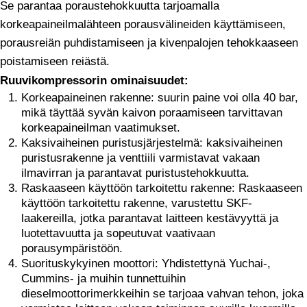
Se parantaa poraustehokkuutta tarjoamalla
korkeapaineilmalähteen porausvälineiden käyttämiseen,
porausreiän puhdistamiseen ja kivenpalojen tehokkaaseen
poistamiseen reiästä.
Ruuvikompressorin ominaisuudet:
Korkeapaineinen rakenne: suurin paine voi olla 40 bar,
mikä täyttää syvän kaivon poraamiseen tarvittavan
korkeapaineilman vaatimukset.
Kaksivaiheinen puristusjärjestelmä: kaksivaiheinen
puristusrakenne ja venttiili varmistavat vakaan
ilmavirran ja parantavat puristustehokkuutta.
Raskaaseen käyttöön tarkoitettu rakenne: Raskaaseen
käyttöön tarkoitettu rakenne, varustettu SKF-
laakereilla, jotka parantavat laitteen kestävyyttä ja
luotettavuutta ja sopeutuvat vaativaan
porausympäristöön.
Suorituskykyinen moottori: Yhdistettynä Yuchai-,
Cummins- ja muihin tunnettuihin
dieselmoottorimerkkeihin se tarjoaa vahvan tehon, joka