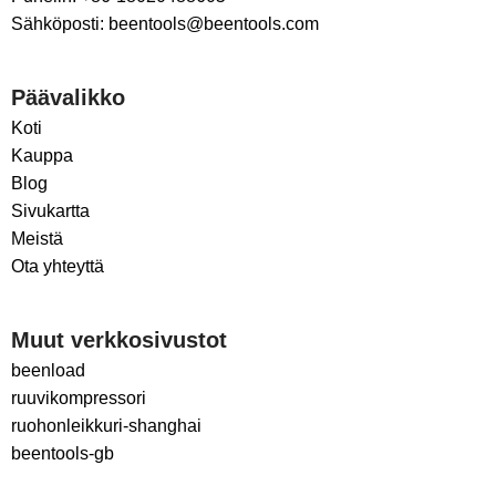
Sähköposti: beentools@beentools.com
Päävalikko
Koti
Kauppa
Blog
Sivukartta
Meistä
Ota yhteyttä
Muut verkkosivustot
beenload
ruuvikompressori
ruohonleikkuri-shanghai
beentools-gb