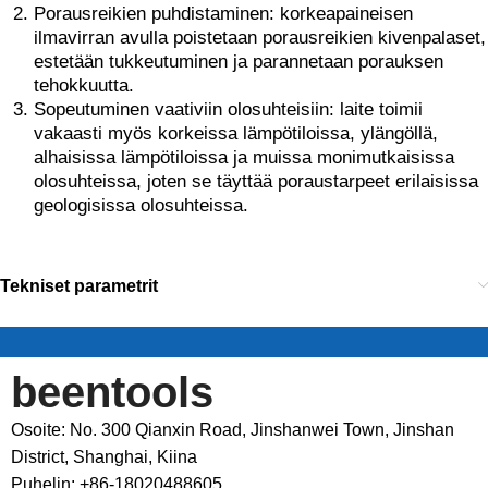
Porausreikien puhdistaminen: korkeapaineisen
ilmavirran avulla poistetaan porausreikien kivenpalaset,
estetään tukkeutuminen ja parannetaan porauksen
tehokkuutta.
Sopeutuminen vaativiin olosuhteisiin: laite toimii
vakaasti myös korkeissa lämpötiloissa, ylängöllä,
alhaisissa lämpötiloissa ja muissa monimutkaisissa
olosuhteissa, joten se täyttää poraustarpeet erilaisissa
geologisissa olosuhteissa.
Tekniset parametrit
beentools
Osoite: No. 300 Qianxin Road, Jinshanwei Town, Jinshan
District, Shanghai, Kiina
Puhelin: +86-18020488605