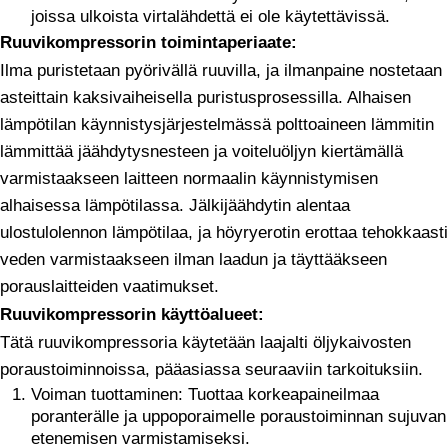
joissa ulkoista virtalähdettä ei ole käytettävissä.
Ruuvikompressorin toimintaperiaate:
Ilma puristetaan pyörivällä ruuvilla, ja ilmanpaine nostetaan
asteittain kaksivaiheisella puristusprosessilla. Alhaisen
lämpötilan käynnistysjärjestelmässä polttoaineen lämmitin
lämmittää jäähdytysnesteen ja voiteluöljyn kiertämällä
varmistaakseen laitteen normaalin käynnistymisen
alhaisessa lämpötilassa. Jälkijäähdytin alentaa
ulostulolennon lämpötilaa, ja höyryerotin erottaa tehokkaasti
veden varmistaakseen ilman laadun ja täyttääkseen
porauslaitteiden vaatimukset.
Ruuvikompressorin käyttöalueet:
Tätä ruuvikompressoria käytetään laajalti öljykaivosten
poraustoiminnoissa, pääasiassa seuraaviin tarkoituksiin.
Voiman tuottaminen: Tuottaa korkeapaineilmaa
poranterälle ja uppoporaimelle poraustoiminnan sujuvan
etenemisen varmistamiseksi.