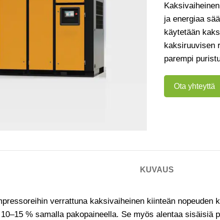
Kaksivaiheinen
ja energiaa sää
käytetään kaksi
kaksiruuvisen r
parempi purist
Ota yhteyttä
KUVAUS
mpressoreihin verrattuna kaksivaiheinen kiinteän nopeuden
 10–15 % samalla pakopaineella. Se myös alentaa sisäisiä pu