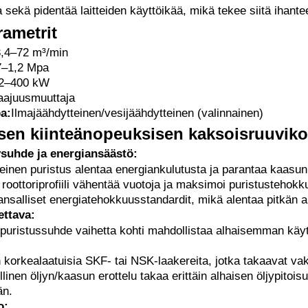
 sekä pidentää laitteiden käyttöikää, mikä tekee siitä ihantee
rametrit
,4–72 m³/min
7–1,2 Mpa
2–400 kW
aajuusmuuttaja
a:
Ilmajäähdytteinen/vesijäähdytteinen (valinnainen)
isen kiinteänopeuksisen kaksoisruuvik
suhde ja energiansäästö:
einen puristus alentaa energiankulutusta ja parantaa kaasun
 roottoriprofiili vähentää vuotoja ja maksimoi puristustehok
ansalliset energiatehokkuusstandardit, mikä alentaa pitkän a
ettava:
puristussuhde vaihetta kohti mahdollistaa alhaisemman käy
 korkealaatuisia SKF- tai NSK-laakereita, jotka takaavat va
linen öljyn/kaasun erottelu takaa erittäin alhaisen öljypito
än.
o: