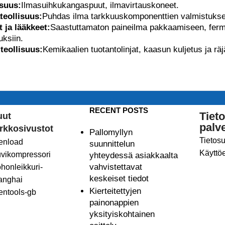
isuus:
Ilmasuihkukangaspuut, ilmavirtauskoneet.
teollisuus:
Puhdas ilma tarkkuuskomponenttien valmistuks
t ja lääkkeet:
Saastuttamaton paineilma pakkaamiseen, fermen
uksiin.
teollisuus:
Kemikaalien tuotantolinjat, kaasun kuljetus ja rä
RECENT POSTS
Tieto
uut
palve
rkkosivustot
Pallomyllyn
Tietos
enload
suunnittelun
Käyttö
uvikompressori
yhteydessä asiakkaalta
vahvistettavat
ohonleikkuri-
keskeiset tiedot
anghai
Kierteitettyjen
entools-gb
painonappien
yksityiskohtainen