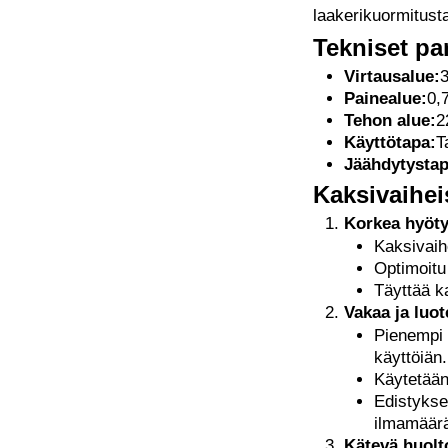
laakerikuormitusta
Tekniset pa
Virtausalue:
3
Painealue:
0,
Tehon alue:
2
Käyttötapa:
T
Jäähdytystap
Kaksivaihe
Korkea hyöty
Kaksivaih
Optimoitu
Täyttää k
Vakaa ja luot
Pienempi 
käyttöiän.
Käytetään
Edistyksel
ilmamäär
Kätevä huolt