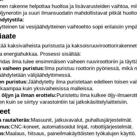
nen rakenne helpottaa huoltoa ja lisävarusteiden vaihtoa, m
jynerotin ja suuri ilmansuodatin mahdollistavat pitkät huolt
dytystila:
tteinen tai vesijäähdytteinen vaihtoehto sopii erilaisiin ymp
iaate
ää kaksivaiheista puristusta ja kaksoisruuviroottorirakenne
ja energiahukkaa. Prosessi sisältää:
das ilma tulee ensimmäisen vaiheen ruuviroottoriin ja täyttä
vaiheen puristus:
Ilma puristuu roottorin pyöriessä, mikä 
jäähdytetään välijäähdyttimessä.
en puristus:
Jäähdytetty ilma puristetaan edelleen toisen va
kaampaa kuin yksivaiheisissa malleissa.
öljyn ja ilman erottelu:
Puristettu ilma kulkee öljy-ilmaerot
 kuin se siirtyy varastointiin tai jatkokäsittelylaitteisiin.
eet
a rauta/teräs:
Masuunit, jatkuvavalut, puhallusjärjestelmät.
nus:
CNC-koneet, automatisoidut linjat, robottijärjestelmät.
us:
Maalaus, hitsaus, paineilmakäyttöisten työkalujen käyttö.