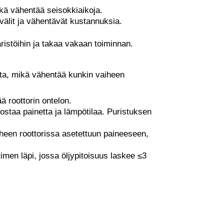
ikä vähentää seisokkiaikoja.
ovälit ja vähentävät kustannuksia.
äristöihin ja takaa vakaan toiminnan.
tta, mikä vähentää kunkin vaiheen
ä roottorin ontelon.
nostaa painetta ja lämpötilaa. Puristuksen
iheen roottorissa asetettuun paineeseen,
timen läpi, jossa öljypitoisuus laskee ≤3