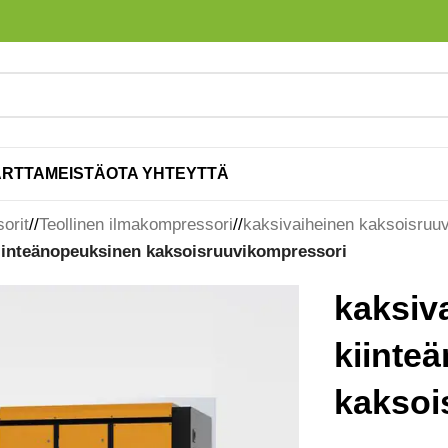
ARTTA
MEISTÄ
OTA YHTEYTTÄ
orit
/
Teollinen ilmakompressori
/
kaksivaiheinen kaksoisruu
kiinteänopeuksinen kaksoisruuvikompressori
kaksiv
kiinte
kaksoi