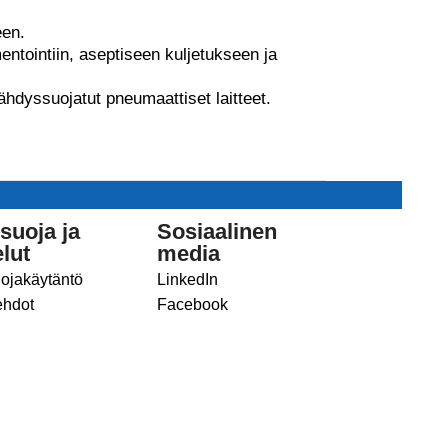
een.
tointiin, aseptiseen kuljetukseen ja
jähdyssuojatut pneumaattiset laitteet.
suoja ja
Sosiaalinen
lut
media
uojakäytäntö
LinkedIn
ehdot
Facebook