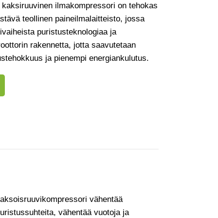
 kaksiruuvinen ilmakompressori on tehokas
stävä teollinen paineilmalaitteisto, jossa
vaiheista puristusteknologiaa ja
oottorin rakennetta, jotta saavutetaan
ustehokkuus ja pienempi energiankulutus.
 kaksoisruuvikompressori vähentää
ristussuhteita, vähentää vuotoja ja