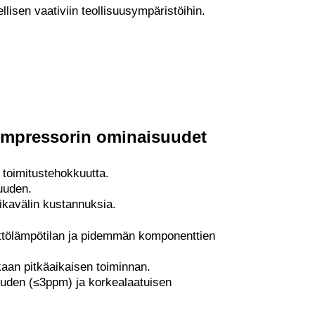
llisen vaativiin teollisuusympäristöihin.
ompressorin ominaisuudet
 toimitustehokkuutta.
kuuden.
ikavälin kustannuksia.
ttölämpötilan ja pidemmän komponenttien
kaan pitkäaikaisen toiminnan.
isuuden (≤3ppm) ja korkealaatuisen