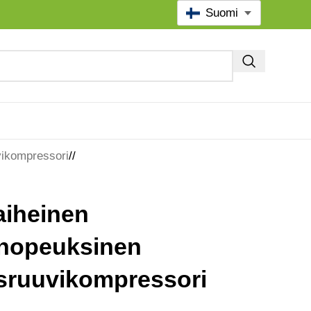
Suomi
vikompressori
/
aiheinen
änopeuksinen
sruuvikompressori