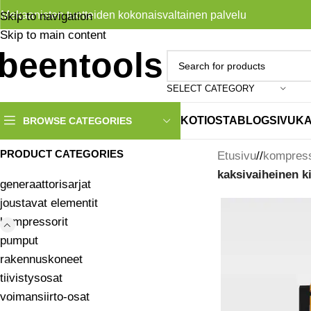
Mekaanisten tuotteiden kokonaisvaltainen palvelu
Skip to navigation
Skip to main content
SELECT CATEGORY
KOTI
OSTA
BLOG
SIVUK
BROWSE CATEGORIES
PRODUCT CATEGORIES
Etusivu
/
kompress
kaksivaiheinen 
generaattorisarjat
joustavat elementit
kompressorit
pumput
rakennuskoneet
tiivistysosat
voimansiirto-osat