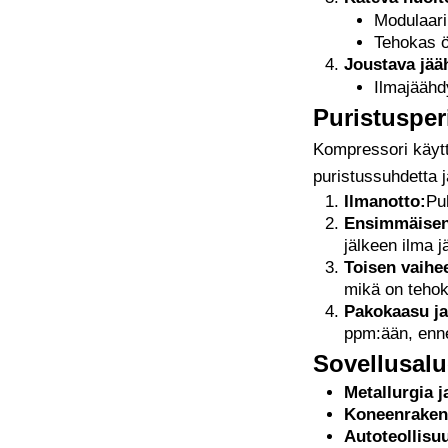
Modulaari
Tehokas öl
Joustava jääh
Ilmajäähdy
Puristusper
Kompressori käytt
puristussuhdetta 
Ilmanotto:
Puh
Ensimmäisen 
jälkeen ilma 
Toisen vaihe
mikä on tehok
Pakokaasu ja 
ppm:ään, ennen
Sovellusalu
Metallurgia j
Koneenraken
Autoteollisu