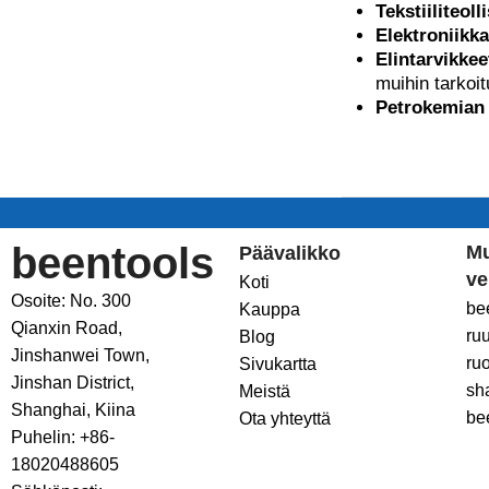
Tekstiiliteoll
Elektroniikka
Elintarvikkee
muihin tarkoit
Petrokemian 
beentools
M
Päävalikko
ve
Koti
Osoite: No. 300
be
Kauppa
Qianxin Road,
ru
Blog
Jinshanwei Town,
ru
Sivukartta
Jinshan District,
sh
Meistä
Shanghai, Kiina
be
Ota yhteyttä
Puhelin: +86-
18020488605